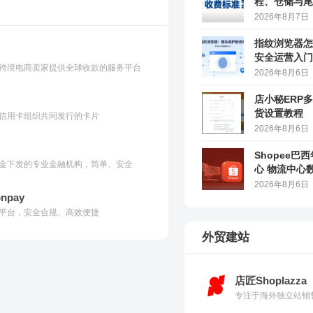
程、仓储与尾
2026年8月7日
指纹浏览器怎
安全运营入门
跨境电商卖家提供全球收款的服务平台
2026年8月6日
店小秘ERP
货设置教程
信用卡组织共同发行的卡片
2026年8月6日
Shopee巴
金下发的专业金融机构，简单、安全
心 物流中心
2026年8月6日
npay
平台，安全合规、高效便捷
外贸建站
店匠Shoplazza
专注于海外独立站销售