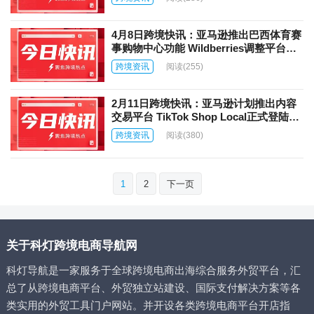
4月8日跨境快讯：亚马逊推出巴西体育赛
事购物中心功能 Wildberries调整平台政
策统一佣金与透明定价
跨境资讯
阅读
(255)
2月11日跨境快讯：亚马逊计划推出内容
交易平台 TikTok Shop Local正式登陆日
本
跨境资讯
阅读
(380)
文
1
2
下一页
章
分
页
关于科灯跨境电商导航网
科灯导航是一家服务于全球跨境电商出海综合服务外贸平台，汇
总了从跨境电商平台、外贸独立站建设、国际支付解决方案等各
类实用的外贸工具门户网站。并开设各类跨境电商平台开店指