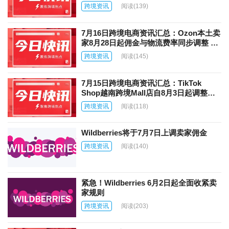
Shopee宣布8月1日起下调100个必需品类
跨境资讯
阅读
(139)
目佣金
7月16日跨境电商资讯汇总：Ozon本土卖
家8月28日起佣金与物流费率同步调整 亚
马逊加拿大站上线“Add to Delivery”在途
跨境资讯
阅读
(145)
加购功能
7月15日跨境电商资讯汇总：TikTok
Shop越南跨境Mall店自8月3日起调整类
目佣金 亚马逊印度Prime Day创配送纪录
跨境资讯
阅读
(118)
Wildberries将于7月7日上调卖家佣金
跨境资讯
阅读
(140)
紧急！Wildberries 6月2日起全面收紧卖
家规则
跨境资讯
阅读
(203)