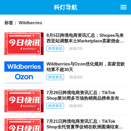
科灯导航
标签：
Wildberries
8月5日跨境电商资讯汇总：Shopee马来
西亚站调整本土Marketplace卖家佣金费
率 亚马逊NSP计划将于7月30日进行重大
跨境资讯
阅读
(26)
升级
Wildberries与Ozon优化规则，卖家货款
结算不超30天
跨境资讯
阅读
(86)
7月29日跨境电商资讯汇总：TikTok
Shop第30周多市场热销商品榜单发布 巴
西高标仓空置率降至5.5%创历史新低
跨境资讯
阅读
(96)
7月21日跨境电商资讯汇总：TikTok
Shop全托管夏季促销在欧洲圆满结束