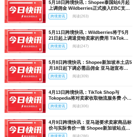
5月18日跨境快讯：Shopee泰国站6月起
上调佣金 Wildberries正式接入EBC支付
系统
跨境资讯
阅读
(263)
5月11日跨境快讯：Wildberries将于5月
21日起上调退货给卖家的费用 TikTok
Shop印尼将调整卖家运费承担规则
跨境资讯
阅读
(247)
5月8日跨境快讯：Shopee新加坡本土店5
月18日起下调必需品佣金 亚马逊宣布
2026年Prime Day安排
跨境资讯
阅读
(309)
4月13日跨境快讯：TikTok Shop与
Tokopedia将对卖家收取物流服务费 小红
书独立跨境平台Redshop将于6月上线
跨境资讯
阅读
(306)
4月9日跨境快讯：亚马逊要求卖家商品标
价与实际售价一致 Shopee新加坡站点强
化婴幼儿产品安全管控
跨境资讯
阅读
(286)