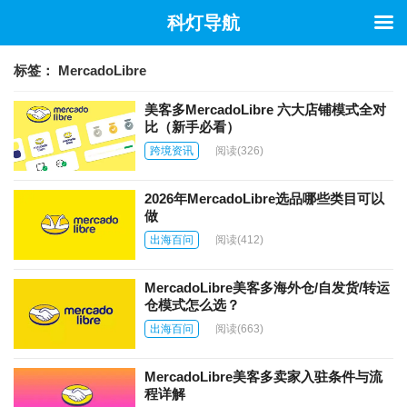
科灯导航
标签：
MercadoLibre
美客多MercadoLibre 六大店铺模式全对
比（新手必看）
跨境资讯
阅读
(326)
2026年MercadoLibre选品哪些类目可以
做
出海百问
阅读
(412)
MercadoLibre美客多海外仓/自发货/转运
仓模式怎么选？
出海百问
阅读
(663)
MercadoLibre美客多卖家入驻条件与流
程详解