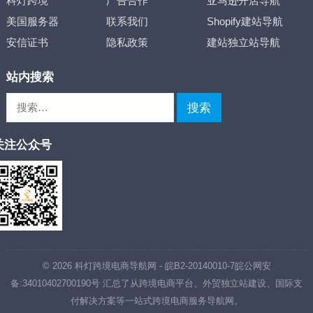
科灯跨境
广告合作
亚马逊开店导航
美国服务器
联系我们
Shopify建站导航
安信证书
隐私政策
建站独立站导航
站内搜索
搜
索：
关注公众号
© 2026
科灯跨境电商导航网
-
皖B2-20140010-7
皖公网安
备:34010402700190号
汇总了从跨境电商平台、外贸独立站建设、国际支
付解决方案等一站式跨境电商服务导航网。