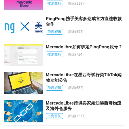
技术教程
阅读
(1197)
PingPong携手美客多达成官方直连收款
合作
跨境资讯
阅读
(494)
Mercadolibre如何绑定PingPong账号？
技术教程
阅读
(724)
MercadoLibre在墨西哥试行类TikTok购
物功能公告
跨境资讯
阅读
(652)
MercadoLibre跨境卖家须知墨西哥物流
及海外仓服务
出海百问
阅读
(1277)