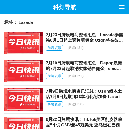
科灯导航
标签：
Lazada
7月23日跨境电商资讯汇总：Lazada泰国
站8月1日起上调跨境佣金 Ozon将在彼尔
姆边疆区建设4万平方米大件物流中心
跨境资讯
阅读
(131)
7月10日跨境电商资讯汇总：Depop澳洲
站7月22日起取消卖家销售佣金 Temu首
次跻身瑞士电商前五
跨境资讯
阅读
(151)
7月9日跨境电商资讯汇总：Ozon俄本土
店7月9日起取消非本地化附加费 Lazada
跨境店7月12日上线店铺健康中心
跨境资讯
阅读
(150)
6月22日跨境快讯：TikTok美区削皮器单
品5个月GMV超45万美元 亚马逊在巴西推