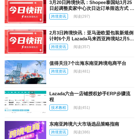
3月20日跨境快讯：Shopee泰国站3月25
日起调整卖家中心次日达订单筛选方式 亚
马逊向卖家发放3月5日广告故障补偿
跨境资讯
阅读
(297)
2月3日跨境快讯：亚马逊欧盟包装新规倒
计时6个月 Lazada马来西亚跨境站2月5日
起调整佣金费率
跨境资讯
阅读
(357)
值得关注7个出海东南亚跨境电商平台
跨境资讯
阅读
(481)
Lazada六合一店铺授权妙手ERP步骤流
程
技术教程
阅读
(451)
东南亚跨境六大市场选品策略指南
跨境资讯
阅读
(386)