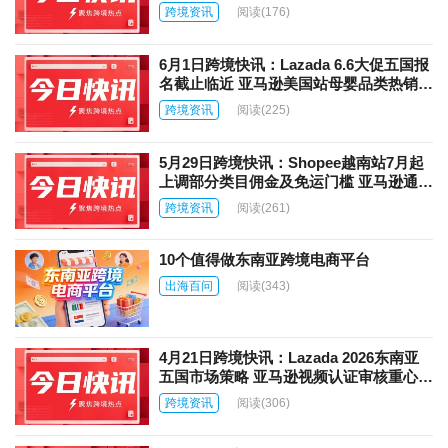
出生成式AI语音助手Alexa+
跨境资讯
阅读
(176)
6月1日跨境快讯：Lazada 6.6大促五国报
名截止临近 亚马逊美国站母婴品类热销产
品曝光
跨境资讯
阅读
(225)
5月29日跨境快讯：Shopee越南站7月起
上调部分类目佣金及免运门槛 亚马逊通过
AWS向第三方零售商开放AI购物技术
跨境资讯
阅读
(261)
10个值得做东南亚跨境电商平台
出海百问
阅读
(343)
4月21日跨境快讯：Lazada 2026东南亚
五国市场策略 亚马逊视频认证审核重心转
向行为与关系真实性核查
跨境资讯
阅读
(306)