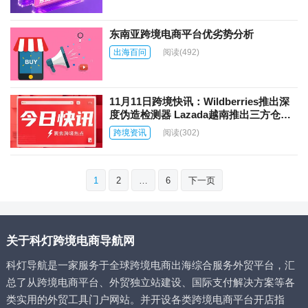
东南亚跨境电商平台优劣势分析
出海百问
阅读
(492)
11月11日跨境快讯：Wildberries推出深
度伪造检测器 Lazada越南推出三方仓佣
金减免
跨境资讯
阅读
(302)
文
1
2
…
6
下一页
章
分
页
关于科灯跨境电商导航网
科灯导航是一家服务于全球跨境电商出海综合服务外贸平台，汇
总了从跨境电商平台、外贸独立站建设、国际支付解决方案等各
类实用的外贸工具门户网站。并开设各类跨境电商平台开店指