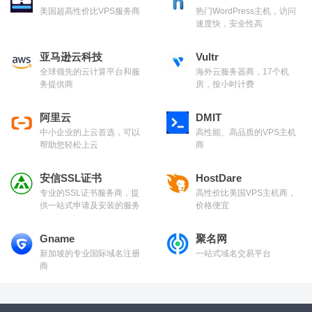
美国超高性价比VPS服务商
热门WordPress主机，访问
速度快，安全性高
亚马逊云科技
Vultr
全球领先的云计算平台和服
海外云服务器商，17个机
务提供商
房，按小时计费
阿里云
DMIT
中小企业的上云首选，可以
高性能、高品质的VPS主机
帮助您轻松上云
商
安信SSL证书
HostDare
专业的SSL证书服务商，提
高性价比美国VPS主机商，
供一站式申请及安装的服务
价格便宜
Gname
聚名网
新加坡的专业国际域名注册
一站式域名交易平台
商