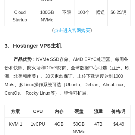
Cloud
100GB
不限
100个
赠送
$6.29/月
Startup
NVMe
《
点击进入官网购买
》
3、Hostinger VPS主机
产品优势：
NVMe SSD存储、AMD EPYC处理器、每周备
份和快照、防火墙和DDoS防御、全球数据中心可选（亚洲、欧
洲、北美和南美）、30天退款保证、上传下载速度达到1000
Mb/s、多Linux操作系统可选（Ubuntu、Debian、AlmaLinux、
CentOs、 Rocky Linux等）、弹性可扩展。
方案
CPU
内存
硬盘
流量
价格/月
KVM 1
1vCPU
4GB
50GB
4TB
$4.49
NVMe