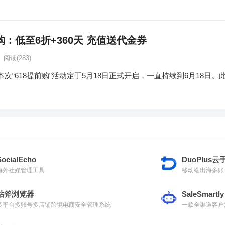
购：低至6折+360天 充值送代金券
阅读
(283)
r）本次“618提前购”活动定于5月18日正式开启，一直持续到6月18日。
SocialEcho
DuoPlus云
海外社媒管理工具
移动端出海多账
站斧浏览器
SaleSmartly
多平台多账号多店铺跨境电商安全管理系统
一款全渠道客户