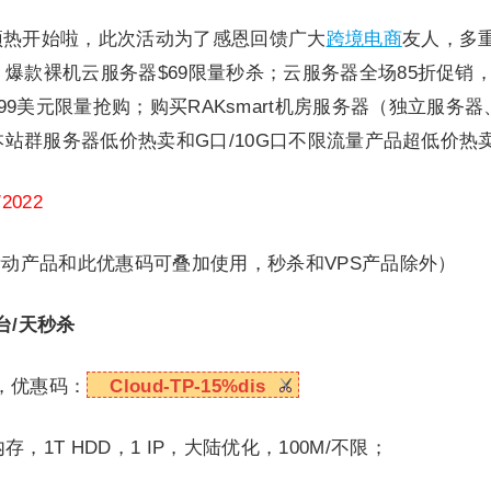
提前预热开始啦，此次活动为了感恩回馈广大
跨境电商
友人，多
，爆款裸机云服务器$69限量秒杀；云服务器全场85折促销
S低至0.99美元限量抢购；购买RAKsmart机房服务器（独立服
日本站群服务器低价热卖和G口/10G口不限流量产品超低价热
2022
动产品和此优惠码可叠加使用，秒杀和VPS产品除外）
台/天秒杀
，优惠码：
Cloud-TP-15%dis
G内存，1T HDD，1 IP，大陆优化，100M/不限；