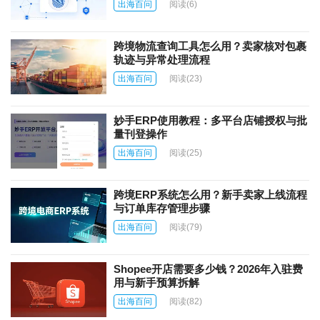
出海百问
阅读
(6)
跨境物流查询工具怎么用？卖家核对包裹
轨迹与异常处理流程
出海百问
阅读
(23)
妙手ERP使用教程：多平台店铺授权与批
量刊登操作
出海百问
阅读
(25)
跨境ERP系统怎么用？新手卖家上线流程
与订单库存管理步骤
出海百问
阅读
(79)
Shopee开店需要多少钱？2026年入驻费
用与新手预算拆解
出海百问
阅读
(82)