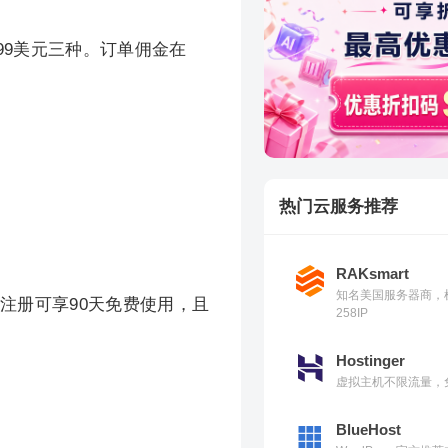
299美元三种。订单佣金在
热门云服务推荐
RAKsmart
知名美国服务器商，
注册可享90天免费使用，且
258IP
Hostinger
虚拟主机不限流量，免
BlueHost