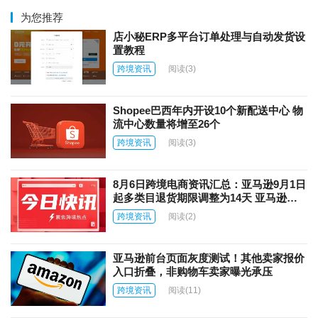
为您推荐
店小秘ERP多平台订单处理与自动发货设
置教程
跨境资讯
阅读
(3)
Shopee巴西年内开设10个新配送中心 物
流中心数量将增至26个
跨境资讯
阅读
(3)
8月6日跨境电商资讯汇总：亚马逊9月1日
起多类目退货期限调整为14天 亚马逊上
线AI商品图片自动翻译功能
跨境资讯
阅读
(2)
亚马逊前台页面灰度测试！其他卖家报价
入口折叠，非购物车卖家曝光承压
跨境资讯
阅读
(11)