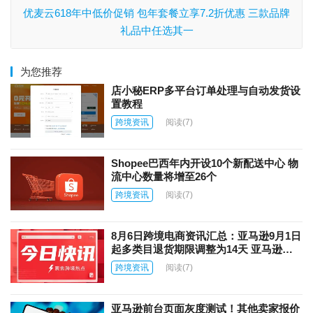
优麦云618年中低价促销 包年套餐立享7.2折优惠 三款品牌
礼品中任选其一
为您推荐
店小秘ERP多平台订单处理与自动发货设
置教程
跨境资讯
阅读
(7)
Shopee巴西年内开设10个新配送中心 物
流中心数量将增至26个
跨境资讯
阅读
(7)
8月6日跨境电商资讯汇总：亚马逊9月1日
起多类目退货期限调整为14天 亚马逊上
线AI商品图片自动翻译功能
跨境资讯
阅读
(7)
亚马逊前台页面灰度测试！其他卖家报价