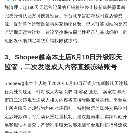
施清理，超180天无运营记录的店铺将被停止接新单并需重新
完成身份认证方可恢复经营。平台此举旨在释放闲置店铺资
源、提升整体运营质量与买家购物体验。已入驻英国站的卖家
若近期无运营计划，建议至少保持周期性登录与基础维护，避
免触发休眠判定导致店铺权限被冻结。
3、Shopee越南本土店6月10日升级聊天
监管，二次发送成人内容直接冻结账号
Shopee越南本土店将于2026年6月10日正式实施新版聊天违规
行为处罚规定，针对成人内容采取”零容忍”态度，卖家在聊天
窗口二次违规发送成人相关内容将直接导致账号冻结。平台重
申所有聊天违规行为均有对应罚则，特别警示若场外交易被判
定涉嫌欺诈，将启动从重处置机制。建议越南本土卖家即刻开
展客服话术自查，严禁利用聊天功能规避平台规则进行导流或