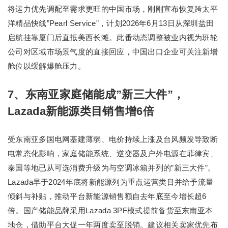
将运力优先调配至需求更旺的中国市场，刚刚宣布恢复跨太平
洋精品快线”Pearl Service”，计划2026年6月13日从深圳盐田
启航挂靠厦门后直抵美西长滩。此番动态调整被业内视为班轮
公司对区域市场景气度的直接回应，中国出口企业可关注新增
舱位以缓解爆舱压力。
7、东南亚家庭储能成”新三大件”，
Lazada新能源类目销售增6倍
受东南亚多国电网基建薄弱、电价持续上涨及台风频发导致断
电常态化影响，家庭储能系统、逆变器及户外电源在菲律宾、
泰国等地已从可选消费升级为与空调冰箱并列的”新三大件”。
Lazada早于2024年底将新能源列为重点运营类目并给予流量
倾斜与补贴，推动平台新能源销售额自去年底至今增长超6
倍。国产储能品牌采用Lazada 3PF模式提前备货至东南亚本
地仓，借助平台大促一年两度卖至脱销。建议相关卖家优先布