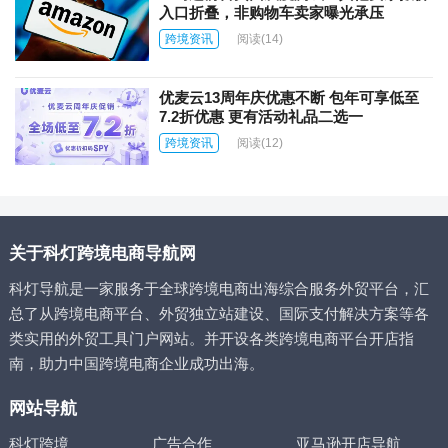
入口折叠，非购物车卖家曝光承压
跨境资讯
阅读
(14)
优麦云13周年庆优惠不断 包年可享低至
7.2折优惠 更有活动礼品二选一
跨境资讯
阅读
(12)
关于科灯跨境电商导航网
科灯导航是一家服务于全球跨境电商出海综合服务外贸平台，汇
总了从跨境电商平台、外贸独立站建设、国际支付解决方案等各
类实用的外贸工具门户网站。并开设各类跨境电商平台开店指
南，助力中国跨境电商企业成功出海。
网站导航
科灯跨境
广告合作
亚马逊开店导航