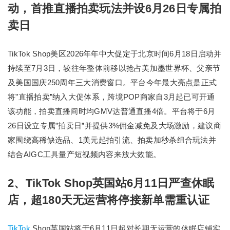
动，首推直播拍卖玩法并设6月26日专属拍
卖日
TikTok Shop美区2026年年中大促定于北京时间6月18日启动并
持续至7月3日，较往年整体前移以抢占美加墨世界杯、父亲节
及美国国庆250周年三大消费窗口。平台今年最大亮点是正式
将”直播拍卖”纳入大促体系，跨境POP商家自3月起已可开通
该功能，拍卖直播间时均GMV达普通直播4倍。平台将于6月
26日设立专属”拍卖日”并提供3%佣金减免及大场激励，建议商
家围绕高稀缺选品、1美元起拍引流、拍卖加秒杀组合玩法并
结合AIGC工具量产短视频内容来放大效能。
2、TikTok Shop英国站6月11日严查休眠
店，超180天无运营将停接新单需重认证
TikTok
Shop英国站将于6月11日起对长期无运营的休眠店铺实