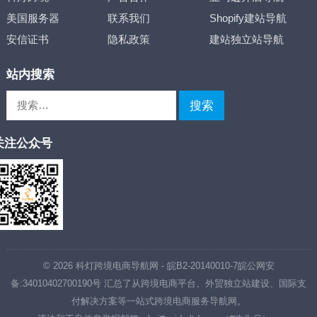
美国服务器
联系我们
Shopify建站导航
安信证书
隐私政策
建站独立站导航
站内搜索
搜
索：
关注公众号
© 2026
科灯跨境电商导航网
-
皖B2-20140010-7
皖公网安
备:34010402700190号
汇总了从跨境电商平台、外贸独立站建设、国际支
付解决方案等一站式跨境电商服务导航网。