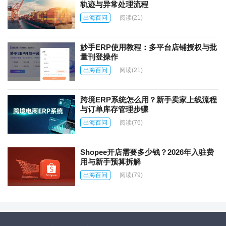
轨迹与异常处理流程
出海百问
阅读
(21)
妙手ERP使用教程：多平台店铺授权与批
量刊登操作
出海百问
阅读
(21)
跨境ERP系统怎么用？新手卖家上线流程
与订单库存管理步骤
出海百问
阅读
(76)
Shopee开店需要多少钱？2026年入驻费
用与新手预算拆解
出海百问
阅读
(79)