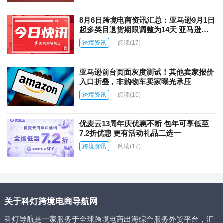
8月6日跨境电商资讯汇总：亚马逊9月1日
起多类目退货期限调整为14天 亚马逊上
线AI商品图片自动翻译功能
跨境资讯
阅读
(17)
亚马逊前台页面灰度测试！其他卖家报价
入口折叠，非购物车卖家曝光承压
跨境资讯
阅读
(16)
优麦云13周年庆优惠不断 包年可享低至
7.2折优惠 更有活动礼品二选一
跨境资讯
阅读
(17)
关于科灯跨境电商导航网
科灯导航是一家服务于全球跨境电商出海综合服务外贸平台，汇