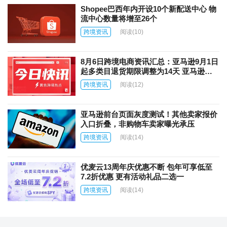
Shopee巴西年内开设10个新配送中心 物
流中心数量将增至26个
跨境资讯
阅读
(10)
8月6日跨境电商资讯汇总：亚马逊9月1日
起多类目退货期限调整为14天 亚马逊上
线AI商品图片自动翻译功能
跨境资讯
阅读
(12)
亚马逊前台页面灰度测试！其他卖家报价
入口折叠，非购物车卖家曝光承压
跨境资讯
阅读
(14)
优麦云13周年庆优惠不断 包年可享低至
7.2折优惠 更有活动礼品二选一
跨境资讯
阅读
(14)