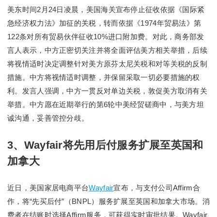
美东时间2月24日凌晨，美国海关宣布停止征收依据《国际紧
急经济权力法》加征的关税，转而依据《1974年贸易法》第
122条对所有贸易伙伴征收10%进口附加费。对此，商务部发
言人表示，中方正密切关注并将全面评估美方相关举措，后续
将视情适时决定调整针对美方原芬太尼关税和对等关税的反制
措施。中方将视情适时调整，并保留采取一切必要措施的权
利。发言人强调，中方一贯反对单边关税，敦促美方取消有关
举措。中方愿在近期举行的第6轮中美经贸磋商中，与美方坦
诚沟通，妥善管控分歧。
3、Wayfair将先用后付服务扩展至英国和
加拿大
近日，美国家居电商平台
Wayfair
宣布，与支付公司Affirm合
作，将“先买后付”（BNPL）服务扩展至英国和加拿大市场。消
费者在结账时选择Affirm服务，可获得实时审批结果。Wayfair