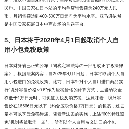
民币。中国卖家在日本站的平均单店销售额为240万元人民
币，月销售额达到400-500万日元即为平均水平。亚马逊依然
是中国卖家拓展日本电商市场的首选平台。
5、日本将于2028年4月1日起取消个人自
用小包免税政策
日本财务省已正式公布《関税定率法等の一部を改正する法律
案》。根据法案内容，自2028年4月1日起，日本将取消个人自
用小包进口的免税政策。此前，日本针对个人自用进口商品实
行“境外零售价格×0.6”作为应税价格的计算方式，且当纳税金
额低于1万日元时，可免征关税及消费税。这意味着，境外零
售价在16666日元以下（约合应税价格1万日元）的包裹，过去
基本可以享受免税待遇。随着新法案的实施，上述“60%特殊豁
免”机制将被取消。届时，所有以个人自用名义进口的小包