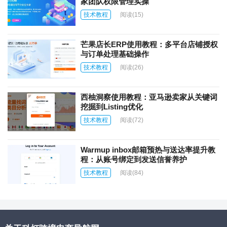
家团队权限管理实操
技术教程
阅读
(15)
芒果店长ERP使用教程：多平台店铺授权
与订单处理基础操作
技术教程
阅读
(26)
西柚洞察使用教程：亚马逊卖家从关键词
挖掘到Listing优化
技术教程
阅读
(72)
Warmup inbox邮箱预热与送达率提升教
程：从账号绑定到发送信誉养护
技术教程
阅读
(84)