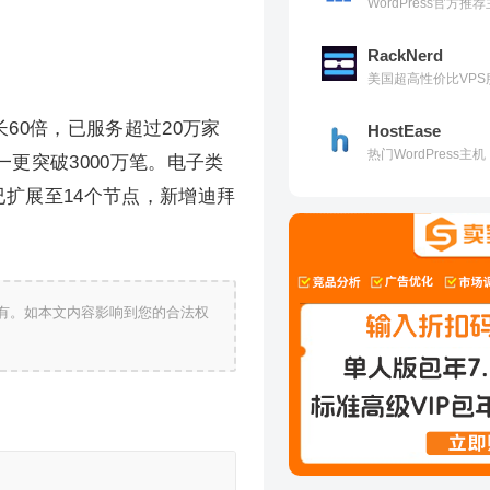
WordPress官方
RackNerd
美国超高性价比VPS
60倍，已服务超过20万家
HostEase
热门WordPress
一更突破3000万笔。电子类
库已扩展至14个节点，新增迪拜
有。如本文内容影响到您的合法权