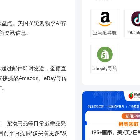
款盘点、美国圣诞购物季AI客
最新资讯信息。
亚马逊导航
TikT
礼品卡通过邮件即时发送，金额直
Shopify导航
战Amazon、eBay等传
广。
清洁、宠物用品等日常必需品采
前平台提供“多买省更多”及