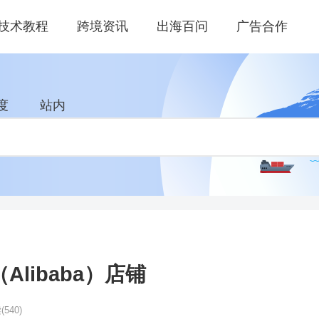
技术教程
跨境资讯
出海百问
广告合作
度
站内
libaba）店铺
读
(540)