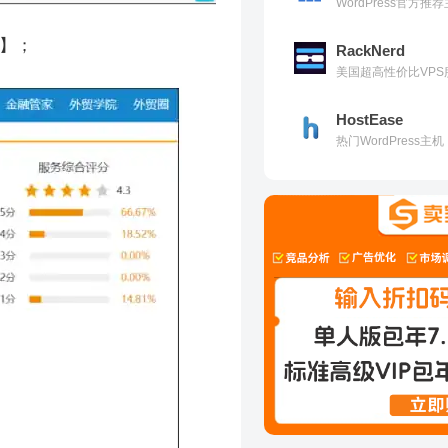
WordPress官方
付】；
RackNerd
美国超高性价比VPS
HostEase
热门WordPress