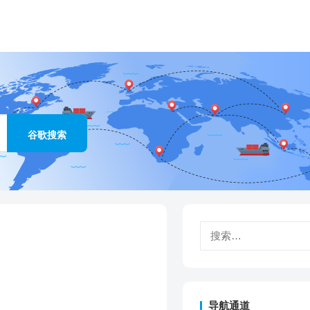
搜
索：
导航通道