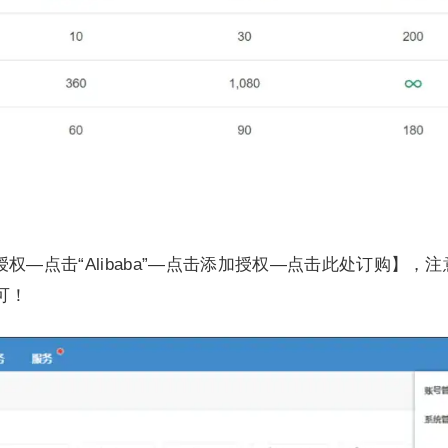
权—点击“Alibaba”—点击添加授权—点击此处订购】，
可！