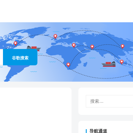
搜
索：
导航通道