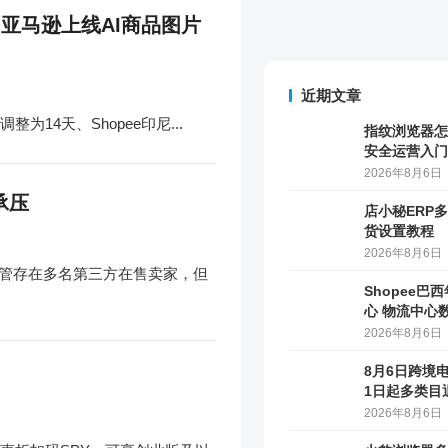
2026年8月6日
 亚马逊上线AI商品图片
Shopee巴
心 物流中心
2026年8月6日
14天、Shopee印尼...
8月6日跨境
1日起多类目
马逊上线AI
2026年8月6日
承压
火豹浏览器多
境卖家团队权
2026年8月5日
尽管存在多名第三方在售卖家，但
外贸建站
店匠Shoplazza
专注于海外独立站销售