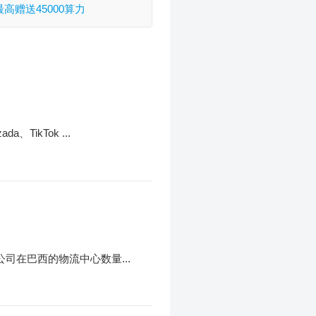
送最高赠送45000算力
ikTok ...
近期文章
指纹浏览器怎
安全运营入门
公司在巴西的物流中心数量...
2026年8月6日
店小秘ERP
货设置教程