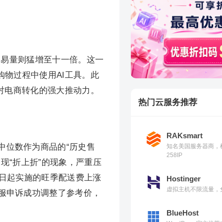
的交易量则猛增至十一倍。这一
费者在购物过程中使用AI工具。此
术对电商转化的强大推动力。
热门云服务推荐
RAKsmart
中位数作为商品的“历史售
知名美国服务器商，
258IP
现“折上折”的现象，严重压
15日起实施的旺季配送费上涨
Hostinger
虚拟主机不限流量，免
服申诉成功调整了参考价，
BlueHost