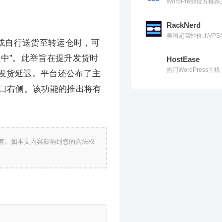
WordPress官方
RackNerd
美国超高性价比VPS
或自行送货至转运仓时，可
中”。此举旨在提升发货时
HostEase
热门WordPress
发货延迟。平台还公布了主
号口右侧。该功能的推出将有
有。如本文内容影响到您的合法权