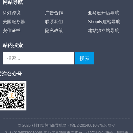
网站导航
科灯跨境
广告合作
亚马逊开店导航
美国服务器
联系我们
Shopify建站导航
安信证书
隐私政策
建站独立站导航
站内搜索
搜
索：
关注公众号
© 2026
科灯跨境电商导航网
-
皖B2-20140010-7
皖公网安
备:34010402700190号
汇总了从跨境电商平台、外贸独立站建设、国际支