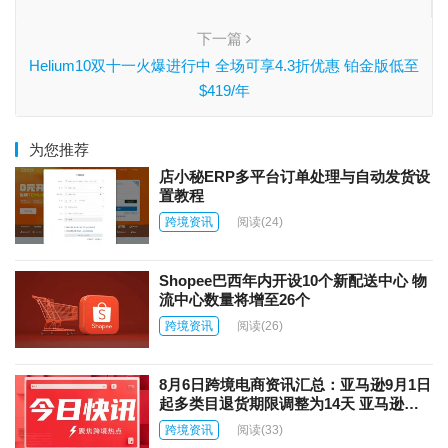
下一篇
Helium10双十一火爆进行中 全场可享4.3折优惠 铂金版低至
$419/年
为您推荐
店小秘ERP多平台订单处理与自动发货设
置教程
跨境资讯
阅读
(24)
Shopee巴西年内开设10个新配送中心 物
流中心数量将增至26个
跨境资讯
阅读
(26)
8月6日跨境电商资讯汇总：亚马逊9月1日
起多类目退货期限调整为14天 亚马逊上
线AI商品图片自动翻译功能
跨境资讯
阅读
(33)