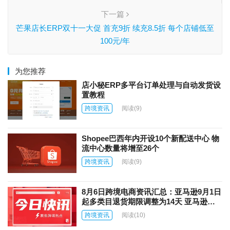
下一篇
芒果店长ERP双十一大促 首充9折 续充8.5折 每个店铺低至
100元/年
为您推荐
店小秘ERP多平台订单处理与自动发货设
置教程
跨境资讯
阅读
(9)
Shopee巴西年内开设10个新配送中心 物
流中心数量将增至26个
跨境资讯
阅读
(9)
8月6日跨境电商资讯汇总：亚马逊9月1日
起多类目退货期限调整为14天 亚马逊上
线AI商品图片自动翻译功能
跨境资讯
阅读
(10)