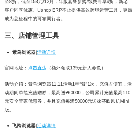
至8折，低至153元/12月，年版套餐新购/续费专享9折，新老
客户同享优惠。Ushop ERP不止提供高效跨境运营工具，更愿
成为您征程中的可靠同行者。
三、店铺管理工具
紫鸟浏览器
|
活动详情
官网地址：
点击直达
（额外领取139元新人券包）
活动介绍：紫鸟浏览器11.11活动1年“紫”1次，充值占便宜，活
动期间单笔充值赠券，最高送¥60000，公司累计充值最高110
元安全管家优惠券，并且充值每满50000元送徕芬吹风机Mini
版。
飞跨浏览器
|
活动详情