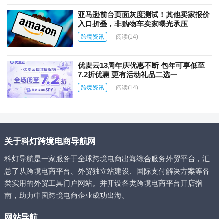
亚马逊前台页面灰度测试！其他卖家报价
入口折叠，非购物车卖家曝光承压
跨境资讯
阅读
(14)
优麦云13周年庆优惠不断 包年可享低至
7.2折优惠 更有活动礼品二选一
跨境资讯
阅读
(14)
关于科灯跨境电商导航网
科灯导航是一家服务于全球跨境电商出海综合服务外贸平台，汇
总了从跨境电商平台、外贸独立站建设、国际支付解决方案等各
类实用的外贸工具门户网站。并开设各类跨境电商平台开店指
南，助力中国跨境电商企业成功出海。
网站导航