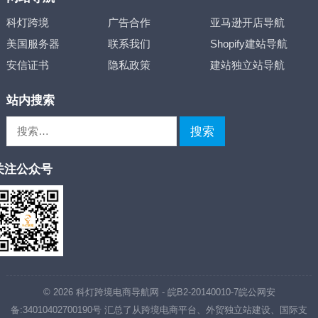
科灯跨境
广告合作
亚马逊开店导航
美国服务器
联系我们
Shopify建站导航
安信证书
隐私政策
建站独立站导航
站内搜索
搜
索：
关注公众号
© 2026
科灯跨境电商导航网
-
皖B2-20140010-7
皖公网安
备:34010402700190号
汇总了从跨境电商平台、外贸独立站建设、国际支