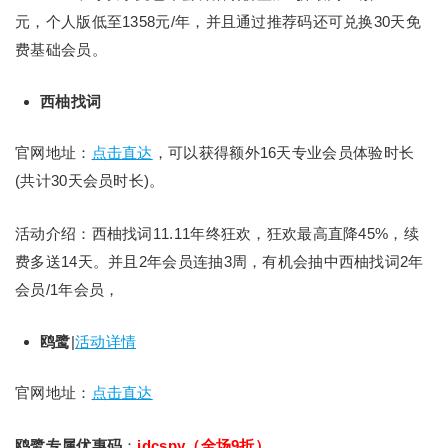
元，个人版低至1358元/年，并且通过推荐码还可兑换30天免
费基础会员。
西柚找词
官网地址：
点击直达
，可以获得额外16天专业会员体验时长
(共计30天会员时长)。
活动介绍：西柚找词11.11年终狂欢，狂欢最高直降45%，续
费多送14天。并且2年会员连抽3周，有机会抽中西柚找词2年
会员/1年会员，
鸥鹭
|
活动详情
官网地址：
点击直达
鸥鹭专属优惠码
：
idcspy（全场9折）