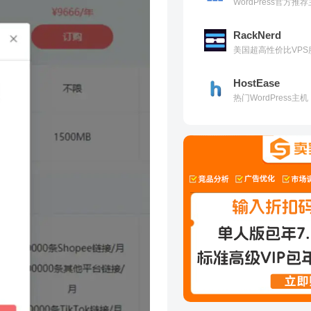
WordPress官方
RackNerd
美国超高性价比VPS
HostEase
热门WordPress