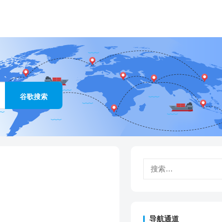
搜
索：
导航通道