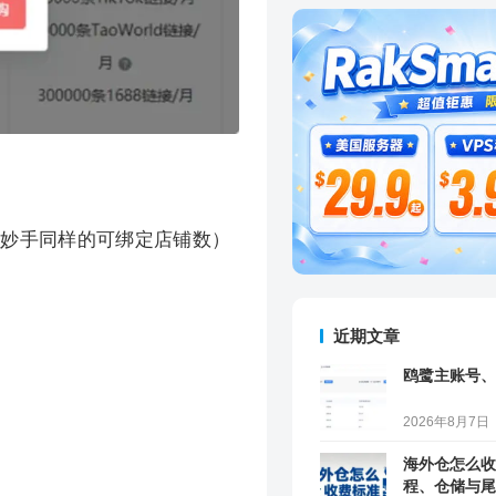
送妙手同样的可绑定店铺数）
近期文章
鸥鹭主账号、
2026年8月7日
海外仓怎么收
程、仓储与尾