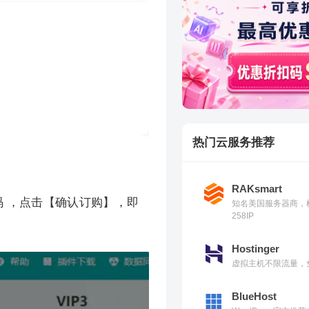
热门云服务推荐
RAKsmart
码 ，点击【确认订购】，即
知名美国服务器商，
258IP
Hostinger
虚拟主机不限流量，免
BlueHost