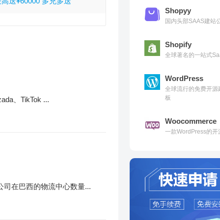
送¥60000 多充多送
Shopyy
国内头部SAAS建
Shopify
全球著名的一站式Sa
WordPress
全球流行的免费开源
板
ikTok ...
Woocommerce
一款WordPress
公司在巴西的物流中心数量...