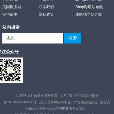
美国服务器
联系我们
Shopify建站导航
安信证书
隐私政策
建站独立站导航
站内搜索
搜
索：
关注公众号
© 2026
科灯跨境电商导航网
-
皖B2-20140010-7
皖公网安
备:34010402700190号
汇总了从跨境电商平台、外贸独立站建设、国际支
付解决方案等一站式跨境电商服务导航网。