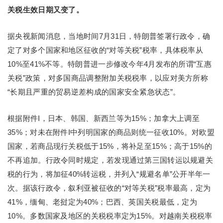
关税生效日期又变了。
据央视新闻消息，当地时间7月31日，特朗普签署行政令，确
定了对多个国家和地区征收的“对等关税”税率，具体税率从
10%至41%不等。特朗普进一步修改今年4月发布的所谓“互惠
关税”政策，对多国商品调整附加关税税率，以应对美方所称
“长期且严重的贸易逆差构成的国家安全紧急状态”。
根据附件I，日本、韩国、新西兰等为15%；加拿大上调至
35%；对未在附件I中列明国家的商品则统一征收10%。对欧盟
国家，若商品现行关税低于15%，将补足至15%；高于15%的
不再追加。行政令同时规定，若发现通过第三国转运以规避关
税的行为，将加征40%转运税，并列入“规避名单”公开半年一
次。据该行政令，叙利亚被征收的“对等关税”税率最高，定为
41%，缅甸、老挝定为40%；巴西、英国关税最低，定为
10%。多数国家及地区的关税税率定为15%。对越南关税税率