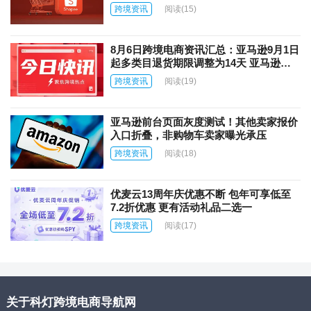
跨境资讯
阅读
(15)
8月6日跨境电商资讯汇总：亚马逊9月1日
起多类目退货期限调整为14天 亚马逊上
线AI商品图片自动翻译功能
跨境资讯
阅读
(19)
亚马逊前台页面灰度测试！其他卖家报价
入口折叠，非购物车卖家曝光承压
跨境资讯
阅读
(18)
优麦云13周年庆优惠不断 包年可享低至
7.2折优惠 更有活动礼品二选一
跨境资讯
阅读
(17)
关于科灯跨境电商导航网