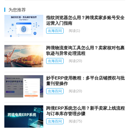
为您推荐
指纹浏览器怎么用？跨境卖家多账号安全
运营入门指南
出海百问
阅读
(1)
跨境物流查询工具怎么用？卖家核对包裹
轨迹与异常处理流程
出海百问
阅读
(20)
妙手ERP使用教程：多平台店铺授权与批
量刊登操作
出海百问
阅读
(20)
跨境ERP系统怎么用？新手卖家上线流程
与订单库存管理步骤
出海百问
阅读
(75)