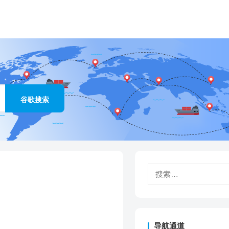
搜
索：
导航通道