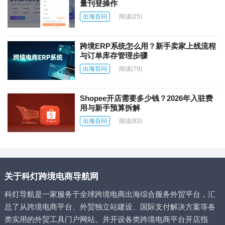
量刊登操作
出海百问
阅读
(25)
跨境ERP系统怎么用？新手卖家上线流程
与订单库存管理步骤
出海百问
阅读
(79)
Shopee开店需要多少钱？2026年入驻费
用与新手预算拆解
出海百问
阅读
(83)
关于科灯跨境电商导航网
科灯导航是一家服务于全球跨境电商出海综合服务外贸平台，汇
总了从跨境电商平台、外贸独立站建设、国际支付解决方案等各
类实用的外贸工具门户网站。并开设各类跨境电商平台开店指