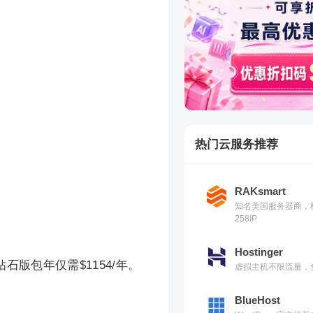
。
热门云服务推荐
RAKsmart
知名美国服务器商，
258IP
Hostinger
钻石版包年仅需$1154/年。
虚拟主机不限流量，免
BlueHost