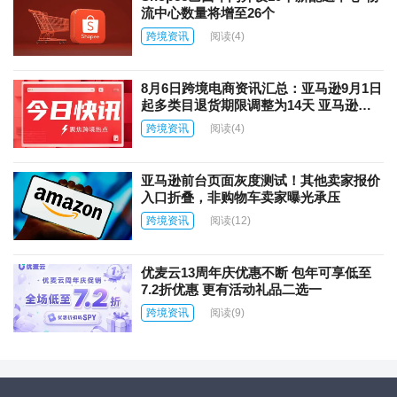
流中心数量将增至26个
跨境资讯
阅读
(4)
8月6日跨境电商资讯汇总：亚马逊9月1日
起多类目退货期限调整为14天 亚马逊上
线AI商品图片自动翻译功能
跨境资讯
阅读
(4)
亚马逊前台页面灰度测试！其他卖家报价
入口折叠，非购物车卖家曝光承压
跨境资讯
阅读
(12)
优麦云13周年庆优惠不断 包年可享低至
7.2折优惠 更有活动礼品二选一
跨境资讯
阅读
(9)