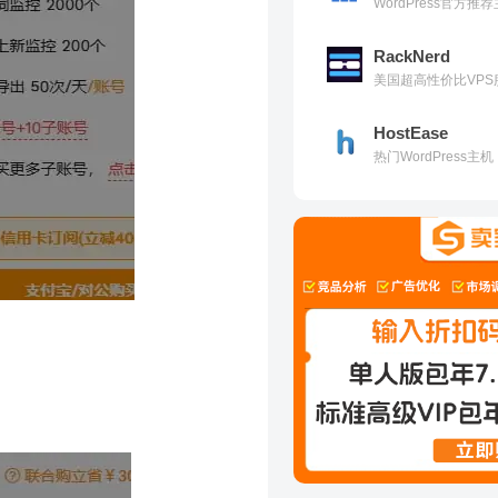
WordPress官方
RackNerd
美国超高性价比VPS
HostEase
热门WordPress