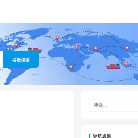
搜
索：
导航通道