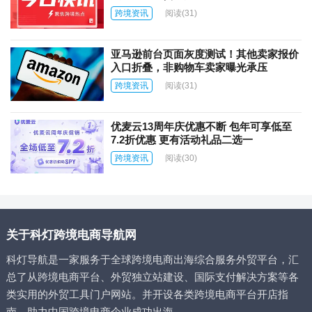
线AI商品图片自动翻译功能
跨境资讯
阅读
(31)
亚马逊前台页面灰度测试！其他卖家报价
入口折叠，非购物车卖家曝光承压
跨境资讯
阅读
(31)
优麦云13周年庆优惠不断 包年可享低至
7.2折优惠 更有活动礼品二选一
跨境资讯
阅读
(30)
关于科灯跨境电商导航网
科灯导航是一家服务于全球跨境电商出海综合服务外贸平台，汇
总了从跨境电商平台、外贸独立站建设、国际支付解决方案等各
类实用的外贸工具门户网站。并开设各类跨境电商平台开店指
南，助力中国跨境电商企业成功出海。