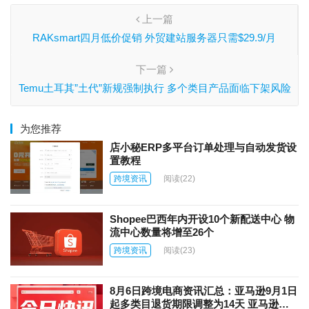
上一篇
RAKsmart四月低价促销 外贸建站服务器只需$29.9/月
下一篇
Temu土耳其”土代”新规强制执行 多个类目产品面临下架风险
为您推荐
店小秘ERP多平台订单处理与自动发货设
置教程
跨境资讯
阅读
(22)
Shopee巴西年内开设10个新配送中心 物
流中心数量将增至26个
跨境资讯
阅读
(23)
8月6日跨境电商资讯汇总：亚马逊9月1日
起多类目退货期限调整为14天 亚马逊上