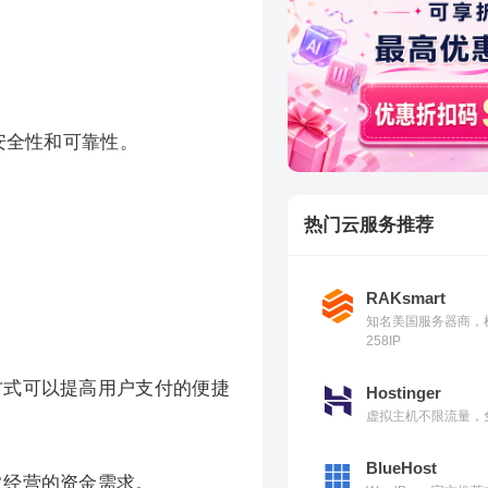
安全性和可靠性。
热门云服务推荐
RAKsmart
知名美国服务器商，
258IP
方式可以提高用户支付的便捷
Hostinger
虚拟主机不限流量，免
BlueHost
常经营的资金需求。