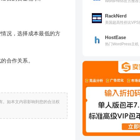
WordPress官方
RackNerd
美国超高性价比VPS
费情况，选择成本最低的方
HostEase
热门WordPress
式的合作关系。
有。如本文内容影响到您的合法权