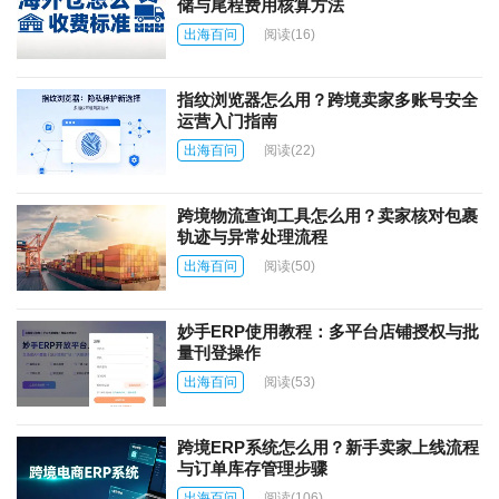
储与尾程费用核算方法
出海百问
阅读
(16)
指纹浏览器怎么用？跨境卖家多账号安全
运营入门指南
出海百问
阅读
(22)
跨境物流查询工具怎么用？卖家核对包裹
轨迹与异常处理流程
出海百问
阅读
(50)
妙手ERP使用教程：多平台店铺授权与批
量刊登操作
出海百问
阅读
(53)
跨境ERP系统怎么用？新手卖家上线流程
与订单库存管理步骤
出海百问
阅读
(106)