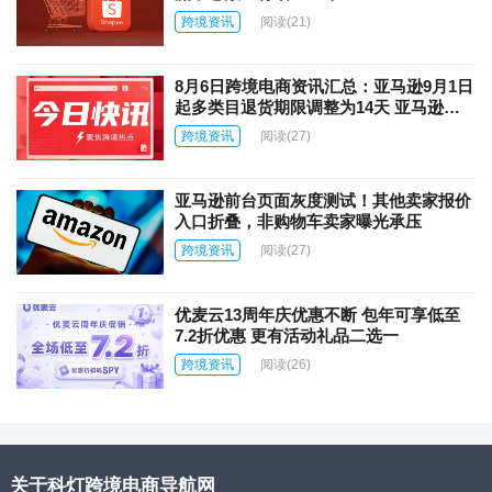
跨境资讯
阅读
(21)
8月6日跨境电商资讯汇总：亚马逊9月1日
起多类目退货期限调整为14天 亚马逊上
线AI商品图片自动翻译功能
跨境资讯
阅读
(27)
亚马逊前台页面灰度测试！其他卖家报价
入口折叠，非购物车卖家曝光承压
跨境资讯
阅读
(27)
优麦云13周年庆优惠不断 包年可享低至
7.2折优惠 更有活动礼品二选一
跨境资讯
阅读
(26)
关于科灯跨境电商导航网