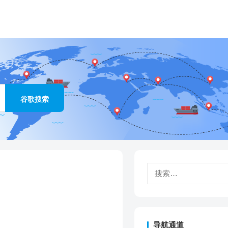
搜
索：
导航通道