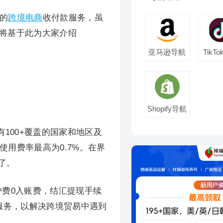
式的
跨境电商
收付款服务，虽
文将基于此为大家介绍
亚马逊导航
TikT
Shopify导航
100+覆盖的国家和地区及
用费率最高为0.7%。在界
了。
护费0入账费，结汇提现手续
面服务，以解决跨境贸易中遇到