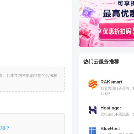
热门云服务推荐
有。如本文内容影响到您的合法权
RAKsmart
知名美国服务器商，
258IP
Hostinger
虚拟主机不限流量，免
在哪？
BlueHost