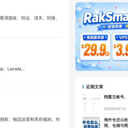
看清揽收、转运、清关、到港、
azada...
近期文章
鸥鹭主账号、
2026年8月7日
铺授权、物流设置和库存规则。对
海外仓怎么收
程、仓储与尾