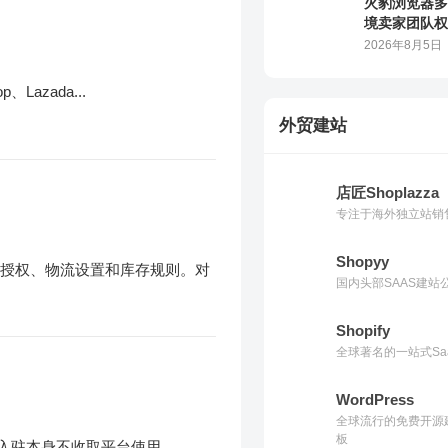
外贸建站
店匠Shoplazza
azada...
专注于海外独立站销售
Shopyy
国内头部SAAS建
Shopify
全球著名的一站式Sa
铺授权、物流设置和库存规则。对
WordPress
全球流行的免费开源
板
Woocommerce
一款WordPress
入驻本身不收取平台使用...