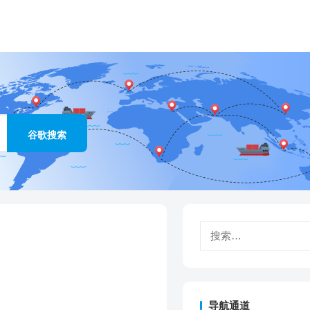
搜
索：
导航通道