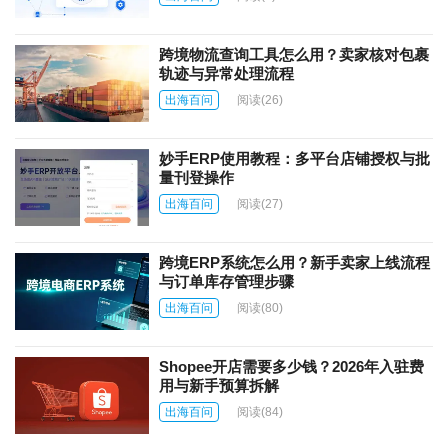
跨境物流查询工具怎么用？卖家核对包裹
轨迹与异常处理流程
出海百问
阅读
(26)
妙手ERP使用教程：多平台店铺授权与批
量刊登操作
出海百问
阅读
(27)
跨境ERP系统怎么用？新手卖家上线流程
与订单库存管理步骤
出海百问
阅读
(80)
Shopee开店需要多少钱？2026年入驻费
用与新手预算拆解
出海百问
阅读
(84)