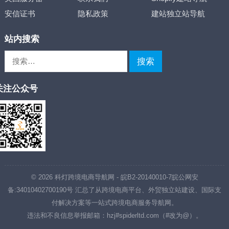
安信证书
隐私政策
建站独立站导航
站内搜索
搜
索：
关注公众号
© 2026
科灯跨境电商导航网
-
皖B2-20140010-7
皖公网安
备:34010402700190号
汇总了从跨境电商平台、外贸独立站建设、国际支
付解决方案等一站式跨境电商服务导航网。
违法和不良信息举报邮箱：hzj#spiderltd.com（#改为@）。