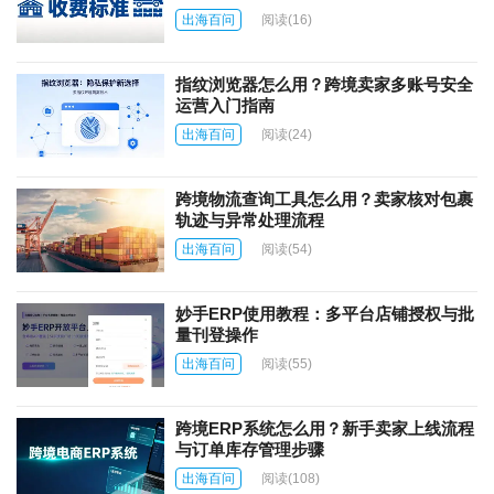
出海百问
阅读
(16)
指纹浏览器怎么用？跨境卖家多账号安全
运营入门指南
出海百问
阅读
(24)
跨境物流查询工具怎么用？卖家核对包裹
轨迹与异常处理流程
出海百问
阅读
(54)
妙手ERP使用教程：多平台店铺授权与批
量刊登操作
出海百问
阅读
(55)
跨境ERP系统怎么用？新手卖家上线流程
与订单库存管理步骤
出海百问
阅读
(108)