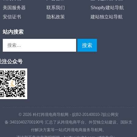
美国服务器
联系我们
Shopify建站导航
安信证书
隐私政策
建站独立站导航
站内搜索
搜
索：
关注公众号
© 2026
科灯跨境电商导航网
-
皖B2-20140010-7
皖公网安
备:34010402700190号
汇总了从跨境电商平台、外贸独立站建设、国际支
付解决方案等一站式跨境电商服务导航网。