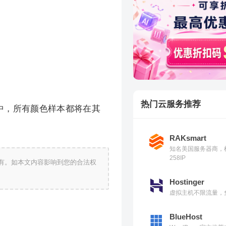
热门云服务推荐
卡中，所有颜色样本都将在其
RAKsmart
知名美国服务器商，
258IP
有。如本文内容影响到您的合法权
Hostinger
虚拟主机不限流量，免
BlueHost