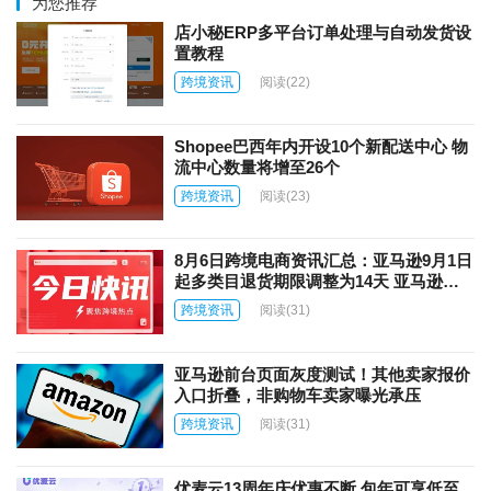
为您推荐
店小秘ERP多平台订单处理与自动发货设
置教程
跨境资讯
阅读
(22)
Shopee巴西年内开设10个新配送中心 物
流中心数量将增至26个
跨境资讯
阅读
(23)
8月6日跨境电商资讯汇总：亚马逊9月1日
起多类目退货期限调整为14天 亚马逊上
线AI商品图片自动翻译功能
跨境资讯
阅读
(31)
亚马逊前台页面灰度测试！其他卖家报价
入口折叠，非购物车卖家曝光承压
跨境资讯
阅读
(31)
优麦云13周年庆优惠不断 包年可享低至