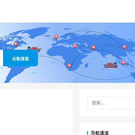
搜
索：
导航通道