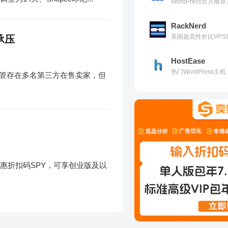
WordPress官方
RackNerd
美国超高性价比VPS
承压
HostEase
热门WordPress
尽管存在多名第三方在售卖家，但
惠折扣码SPY，可享创业版及以