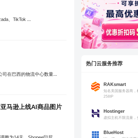
ikTok ...
热门云服务推荐
公司在巴西的物流中心数量...
RAKsmart
知名美国服务器商，
258IP
 亚马逊上线AI商品图片
Hostinger
虚拟主机不限流量，免
BlueHost
14天、Shopee印尼...